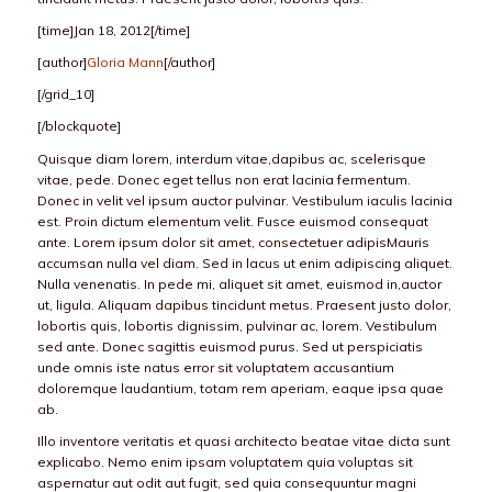
[time]Jan 18, 2012[/time]
[author]
Gloria Mann
[/author]
[/grid_10]
[/blockquote]
Quisque diam lorem, interdum vitae,dapibus ac, scelerisque
vitae, pede. Donec eget tellus non erat lacinia fermentum.
Donec in velit vel ipsum auctor pulvinar. Vestibulum iaculis lacinia
est. Proin dictum elementum velit. Fusce euismod consequat
ante. Lorem ipsum dolor sit amet, consectetuer adipisMauris
accumsan nulla vel diam. Sed in lacus ut enim adipiscing aliquet.
Nulla venenatis. In pede mi, aliquet sit amet, euismod in,auctor
ut, ligula. Aliquam dapibus tincidunt metus. Praesent justo dolor,
lobortis quis, lobortis dignissim, pulvinar ac, lorem. Vestibulum
sed ante. Donec sagittis euismod purus. Sed ut perspiciatis
unde omnis iste natus error sit voluptatem accusantium
doloremque laudantium, totam rem aperiam, eaque ipsa quae
ab.
Illo inventore veritatis et quasi architecto beatae vitae dicta sunt
explicabo. Nemo enim ipsam voluptatem quia voluptas sit
aspernatur aut odit aut fugit, sed quia consequuntur magni